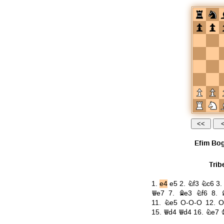
Efim Bo
Trib
1.
e4
e5
2.
Nf3
Nc6
3.
Qe7
7.
Be3
Nf6
8.
11.
Ne5
O-O-O
12.
O
15.
Qd4
Qd4
16.
Ne7