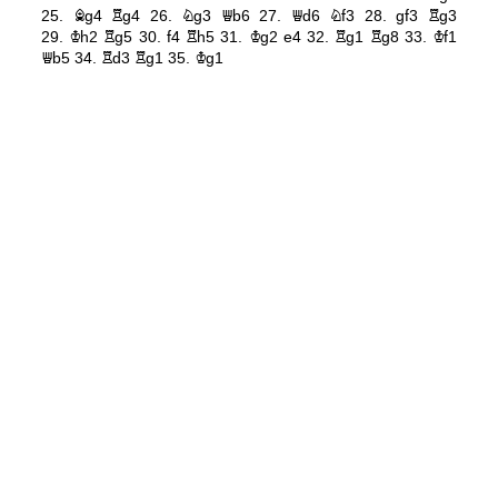
25.
Bg4
Rg4
26.
Ng3
Qb6
27.
Qd6
Nf3
28.
gf3
Rg3
29.
Kh2
Rg5
30.
f4
Rh5
31.
Kg2
e4
32.
Rg1
Rg8
33.
Kf1
Qb5
34.
Rd3
Rg1
35.
Kg1