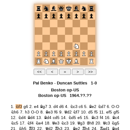
Pal Benko
-
Duncan Suttles
1-0
Boston op-US
Boston op-US
1964.??.??
1.
Nf3
g6
2.
e4
Bg7
3.
d4
d6
4.
Nc3
c6
5.
Be2
Nd7
6.
O-O
Nh6
7.
h3
O-O
8.
Be3
f6
9.
Qd2
Nf7
10.
d5
f5
11.
ef5
gf5
12.
Nd4
Bd4
13.
Bd4
cd5
14.
Nd5
e5
15.
Bc3
f4
16.
Bc4
Nc5
17.
Nf4
Ne4
18.
Qe3
Nc3
19.
Qg3
Kh8
20.
Qc3
Ng5
21.
Nh5
Rf3
22.
Qd2
Rh3
23.
Be2
Rh4
24.
Rad1
Bg4