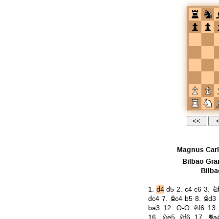
Magnus Car
Bilbao Gra
Bilba
1.
d4
d5
2.
c4
c6
3.
N
dc4
7.
Bc4
b5
8.
Bd3
ba3
12.
O-O
Nf6
13
16.
Ne5
Nf6
17.
Qa