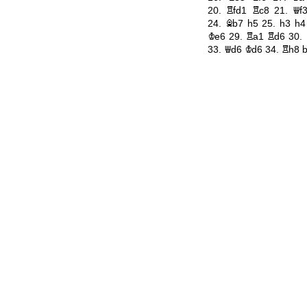
20.
Rfd1
Rc8
21.
Qf
24.
Bb7
h5
25.
h3
h4
Ke6
29.
Ra1
Rd6
30.
33.
Qd6
Kd6
34.
Rh8