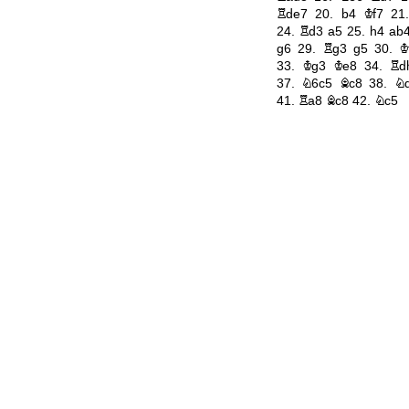
Rde7
20.
b4
Kf7
21
24.
Rd3
a5
25.
h4
ab
g6
29.
Rg3
g5
30.
K
33.
Kg3
Ke8
34.
Rd
37.
N6c5
Bc8
38.
N
41.
Ra8
Bc8
42.
Nc5