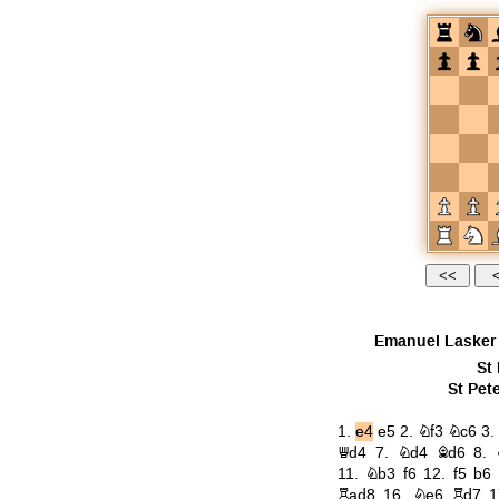
Emanuel Lasker
St
St Pet
1.
e4
e5
2.
Nf3
Nc6
3
Qd4
7.
Nd4
Bd6
8.
11.
Nb3
f6
12.
f5
b6
Rad8
16.
Ne6
Rd7
1