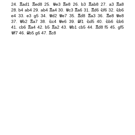
24.
Rad1
Red8
25.
Qe3
Re8
26.
b3
Rab8
27.
a3
Ra8
28.
b4
ab4
29.
ab4
Ra4
30.
Qc3
Ra6
31.
Rd6
Nf6
32.
Nb6
e4
33.
e3
g5
34.
Qd2
Qe7
35.
Rd8
Ra3
36.
Re8
Qe8
37.
Qb2
Ra7
38.
Nc4
Qe6
39.
Bf1
Nd5
40.
Nb6
Nb6
41.
cb6
Ra4
42.
b5
Ra2
43.
Qb1
cb5
44.
Rd8
f5
45.
gf5
Qf7
46.
Bb5
g6
47.
Rc8