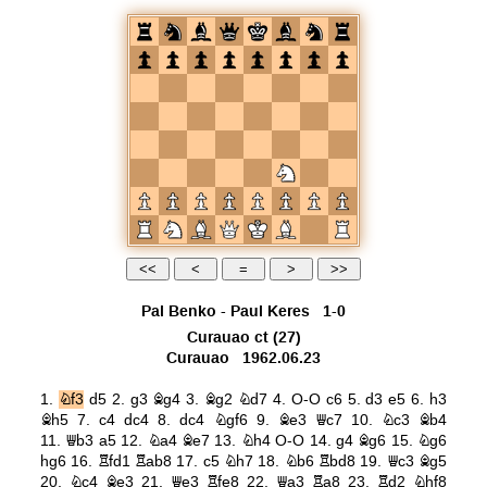
Pal Benko
-
Paul Keres
1-0
Curauao ct
(27)
Curauao
1962.06.23
1.
Nf3
d5
2.
g3
Bg4
3.
Bg2
Nd7
4.
O-O
c6
5.
d3
e5
6.
h3
Bh5
7.
c4
dc4
8.
dc4
Ngf6
9.
Be3
Qc7
10.
Nc3
Bb4
11.
Qb3
a5
12.
Na4
Be7
13.
Nh4
O-O
14.
g4
Bg6
15.
Ng6
hg6
16.
Rfd1
Rab8
17.
c5
Nh7
18.
Nb6
Rbd8
19.
Qc3
Bg5
20.
Nc4
Be3
21.
Qe3
Rfe8
22.
Qa3
Ra8
23.
Rd2
Nhf8