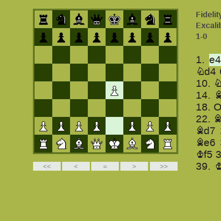
Fidelit
Excali
1-0
1.
e4
Nd4
10.
N
14.
B
18.
O
22.
B
Bd7
Be6
Kf5
39.
43.
47.
K
51.
55.
h