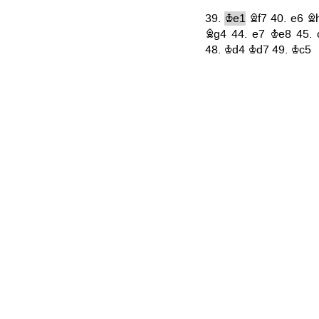
39.
Ke1
Bf7
40.
e6
B
Bg4
44.
e7
Ke8
45.
48.
Kd4
Kd7
49.
Kc5