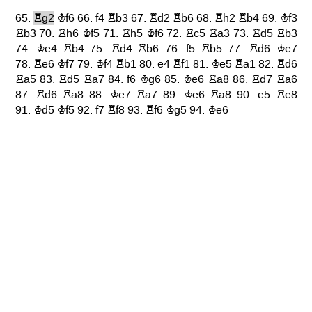
65.
Rg2
Kf6
66.
f4
Rb3
67.
Rd2
Rb6
68.
Rh2
Rb4
69.
Kf3
Rb3
70.
Rh6
Kf5
71.
Rh5
Kf6
72.
Rc5
Ra3
73.
Rd5
Rb3
74.
Ke4
Rb4
75.
Rd4
Rb6
76.
f5
Rb5
77.
Rd6
Ke7
78.
Re6
Kf7
79.
Kf4
Rb1
80.
e4
Rf1
81.
Ke5
Ra1
82.
Rd6
Ra5
83.
Rd5
Ra7
84.
f6
Kg6
85.
Ke6
Ra8
86.
Rd7
Ra6
87.
Rd6
Ra8
88.
Ke7
Ra7
89.
Ke6
Ra8
90.
e5
Re8
91.
Kd5
Kf5
92.
f7
Rf8
93.
Rf6
Kg5
94.
Ke6