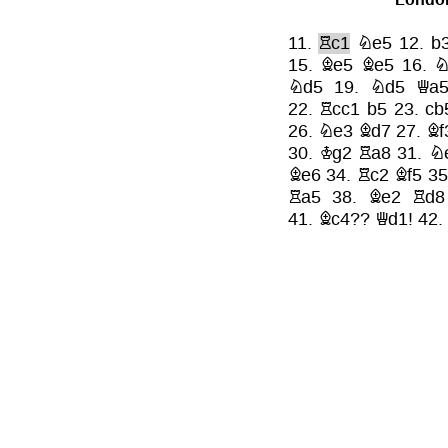
11.
Rc1
Ne5
12.
b
15.
Be5
Be5
16.
N
Nd5
19.
Nd5
Qa
22.
Rcc1
b5
23.
cb
26.
Ne3
Bd7
27.
Bf
30.
Kg2
Ra8
31.
N
Be6
34.
Rc2
Bf5
3
Ra5
38.
Be2
Rd8
41.
Bc4??
Qd1!
42.