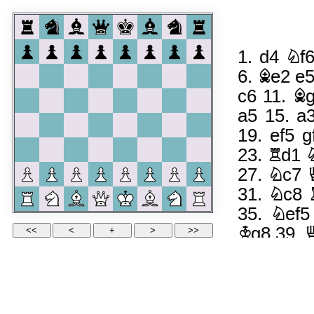
1.
d4
Nf
6.
Be2
e
c6
11.
B
a5
15.
a
19.
ef5
g
23.
Rd1
27.
Nc7
31.
Nc8
35.
Nef5
Kg8
39.