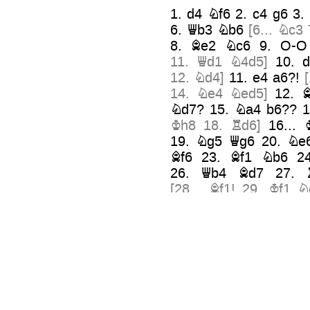
1.
d4
Nf6
2.
c4
g6
3
6.
Qb3
Nb6
[
6...
Nc3
8.
Be2
Nc6
9.
O-O
11.
Qd1
N4d5
]
10.
12.
Nd4
]
11.
e4
a6?!
[
14.
Ne4
Ned5
]
12.
Nd7?
15.
Na4
b6??
Kh8
18.
Rd6
]
16...
19.
Ng5
Qg6
20.
Ne
Bf6
23.
Bf1
Nb6
2
26.
Qb4
Bd7
27.
[
28...
Bf1!
29.
Kf1
N
29.
Bb5
Qb6
30.
31.
Re7??
Qe3!
32.
Qb1
35.
Re1
Qd3
36.