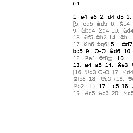
0-1
1.
e4
e6
2.
d4
d5
3
[
5.
ed5
Qd5
6.
Bc4
9.
Nbd4
Nd4
10.
Nd
13.
Nf5
Bh2
14.
Kh1
17.
Bh6
Kg6
]
5...
Bd7
bc6
9.
O-O
Bd6
10
¢
12.
Re1
Kf8
]
10...
13.
a4
a5
14.
Be3
[
16.
Qd3
O-O
17.
Nd
Rfb8
18.
Qc3
(
18.
Q
»+
Rb2
)
]
17...
c5
18.
19.
Qc5
Qc5
20.
Nc
19.
Qh5
h6
20.
g4?
[
21.
Rb3
Qd4
22.
Kh
25.
g5
Qe2
[
25...
Qg2
]