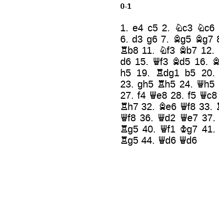
0-1
1.
e4
c5
2.
Nc3
Nc6
6.
d3
g6
7.
Bg5
Bg7
Rb8
11.
Nf3
Bb7
12.
d6
15.
Qf3
Bd5
16.
B
h5
19.
Rdg1
b5
20
23.
gh5
Rh5
24.
Qh5
27.
f4
Qe8
28.
f5
Qc8
Rh7
32.
Be6
Qf8
33.
Qf8
36.
Qd2
Qe7
37
Rg5
40.
Qf1
Kg7
41
Rg5
44.
Qd6
Qd6